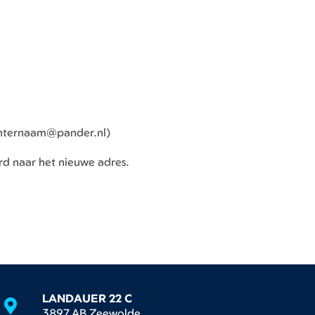
chternaam@pander.nl)
rd naar het nieuwe adres.
LANDAUER 22 C
3897 AB Zeewolde