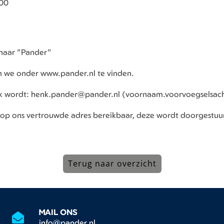
00
 naar "Pander"
jn we onder www.pander.nl te vinden.
ak wordt: henk.pander@pander.nl (voornaam.voorvoegselsa
26 op ons vertrouwde adres bereikbaar, deze wordt doorgestuu
Terug naar overzicht
MAIL ONS
info@pander.nl