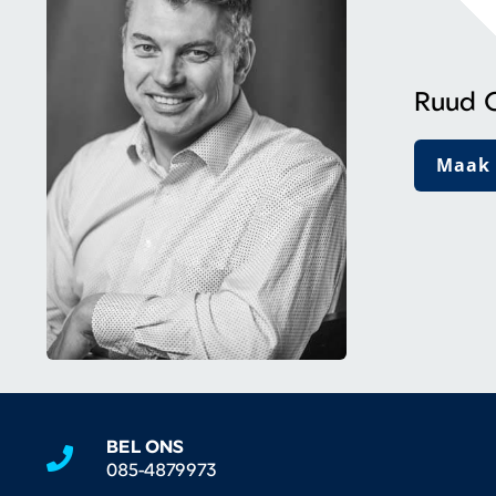
Ruud 
Maak 
BEL ONS
085-4879973