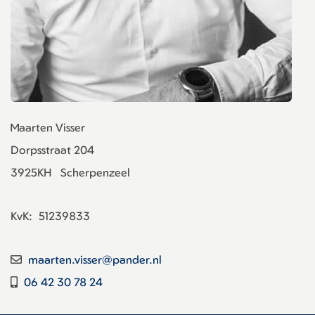
Maarten Visser
Dorpsstraat 204
3925KH
Scherpenzeel
KvK:
51239833
maarten.visser@pander.nl
06 42 30 78 24