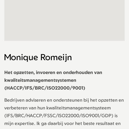
Monique Romeijn
Het opzetten, invoeren en onderhouden van
kwaliteitsmanagementsystemen
(HACCP/IFS/BRC/ISO22000/9001)
Bedrijven adviseren en ondersteunen bij het opzetten en
verbeteren van hun kwaliteitsmanagementsysteem
(IFS/BRC/HACCP/FSSC/ISO22000/ISO9001/GDP) is
mijn expertise. Ik ga daarbij voor het beste resultaat en