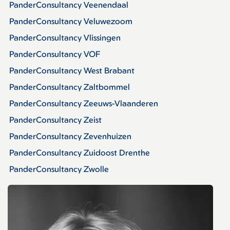
PanderConsultancy Veenendaal
PanderConsultancy Veluwezoom
PanderConsultancy Vlissingen
PanderConsultancy VOF
PanderConsultancy West Brabant
PanderConsultancy Zaltbommel
PanderConsultancy Zeeuws-Vlaanderen
PanderConsultancy Zeist
PanderConsultancy Zevenhuizen
PanderConsultancy Zuidoost Drenthe
PanderConsultancy Zwolle