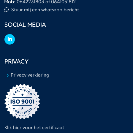
Mob:
0642231803 of 0641051812
Stuur mij een whatsapp bericht
SOCIAL MEDIA
PRIVACY
Privacy verklaring
Klik hier voor het certificaat