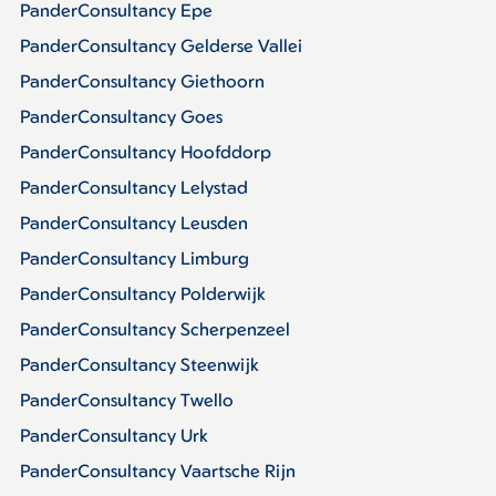
PanderConsultancy Epe
PanderConsultancy Gelderse Vallei
PanderConsultancy Giethoorn
PanderConsultancy Goes
PanderConsultancy Hoofddorp
PanderConsultancy Lelystad
PanderConsultancy Leusden
PanderConsultancy Limburg
PanderConsultancy Polderwijk
PanderConsultancy Scherpenzeel
PanderConsultancy Steenwijk
PanderConsultancy Twello
PanderConsultancy Urk
PanderConsultancy Vaartsche Rijn